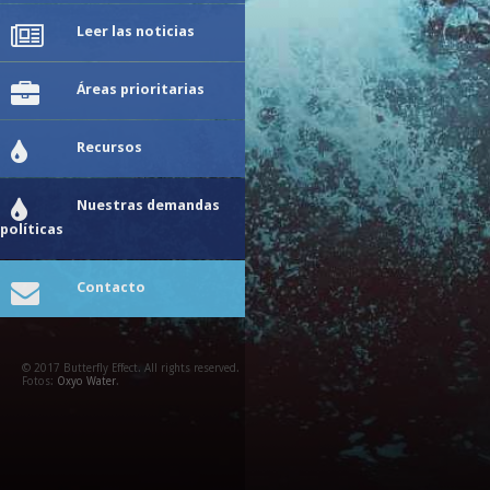
Leer las noticias
Áreas prioritarias
Recursos
Nuestras demandas
políticas
Contacto
© 2017 Butterfly Effect. All rights reserved.
Fotos:
Oxyo Water
.