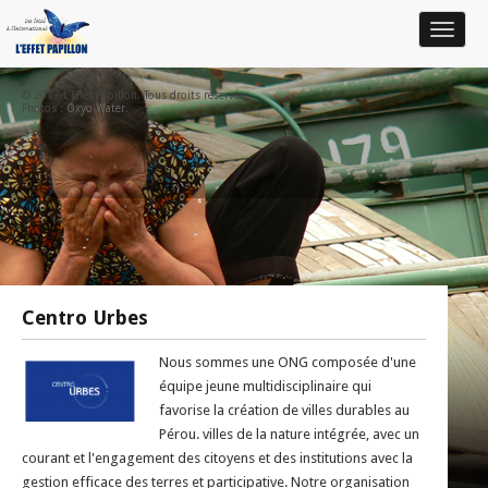
Toggle
navigat
© 2017 L'Effet Papillon. Tous droits réservés.
Photos :
Oxyo Water
.
Centro Urbes
Nous sommes une ONG composée d'une
équipe jeune multidisciplinaire qui
favorise la création de villes durables au
Pérou. villes de la nature intégrée, avec un
courant et l'engagement des citoyens et des institutions avec la
gestion efficace des terres et participative. Notre organisation